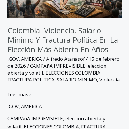
en
la
elección
más
Colombia: Violencia, Salario
abierta
Mínimo Y Fractura Política En La
en
Elección Más Abierta En Años
años
.GOV
,
AMERICA
/
Alfredo Atanasof
/
15 de febrero
de 2026
/
CAMPAñA IMPREVISIBLE
,
eleccion
abierta y volatil
,
ELECCIONES COLOMBIA
,
FRACTURA POLITICA
,
SALARIO MINIMO
,
Violencia
Leer más »
.GOV
,
AMERICA
CAMPAñA IMPREVISIBLE
,
eleccion abierta y
volatil
,
ELECCIONES COLOMBIA
,
FRACTURA