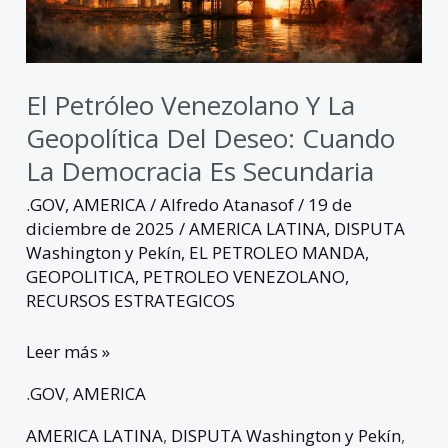
deseo:
cuando
la
democracia
El Petróleo Venezolano Y La
es
Geopolítica Del Deseo: Cuando
secundaria
La Democracia Es Secundaria
.GOV
,
AMERICA
/
Alfredo Atanasof
/
19 de
diciembre de 2025
/
AMERICA LATINA
,
DISPUTA
Washington y Pekín
,
EL PETROLEO MANDA
,
GEOPOLITICA
,
PETROLEO VENEZOLANO
,
RECURSOS ESTRATEGICOS
Leer más »
.GOV
,
AMERICA
AMERICA LATINA
,
DISPUTA Washington y Pekín
,