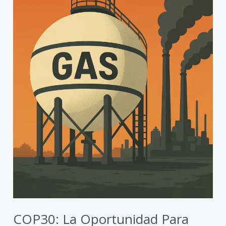
deje
atrás
la
era
del
gas
fósil
COP30: La Oportunidad Para