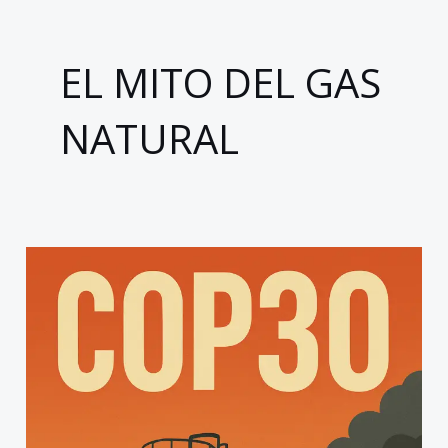
EL MITO DEL GAS
NATURAL
COP30:
la
oportunidad
para
que
el
mundo