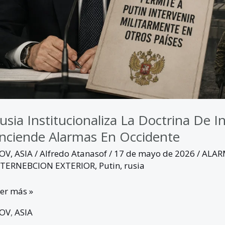
cidente
usia Institucionaliza La Doctrina De I
nciende Alarmas En Occidente
GOV
,
ASIA
/
Alfredo Atanasof
/
17 de mayo de 2026
/
ALAR
NTERNEBCION EXTERIOR
,
Putin
,
rusia
er más »
GOV
,
ASIA