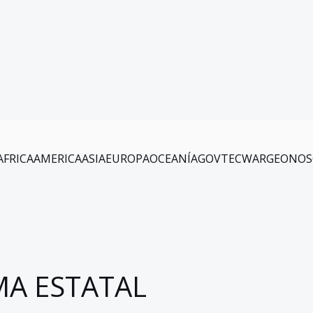
AFRICA
AMERICA
ASIA
EUROPA
OCEANÍA
GOV
TEC
WAR
GEO
NOS
A ESTATAL