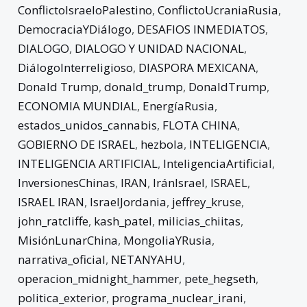
ConflictoIsraeloPalestino
,
ConflictoUcraniaRusia
,
DemocraciaYDiálogo
,
DESAFIOS INMEDIATOS
,
DIALOGO
,
DIALOGO Y UNIDAD NACIONAL
,
DiálogoInterreligioso
,
DIASPORA MEXICANA
,
Donald Trump
,
donald_trump
,
DonaldTrump
,
ECONOMIA MUNDIAL
,
EnergíaRusia
,
estados_unidos_cannabis
,
FLOTA CHINA
,
GOBIERNO DE ISRAEL
,
hezbola
,
INTELIGENCIA
,
INTELIGENCIA ARTIFICIAL
,
InteligenciaArtificial
,
InversionesChinas
,
IRAN
,
IránIsrael
,
ISRAEL
,
ISRAEL IRAN
,
IsraelJordania
,
jeffrey_kruse
,
john_ratcliffe
,
kash_patel
,
milicias_chiitas
,
MisiónLunarChina
,
MongoliaYRusia
,
narrativa_oficial
,
NETANYAHU
,
operacion_midnight_hammer
,
pete_hegseth
,
politica_exterior
,
programa_nuclear_irani
,