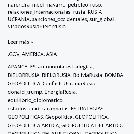
narendra_modi
,
navarro
,
petroleo_ruso
,
relaciones_internacionales
,
rusia
,
RUSIA
UCRANIA
,
sanciones_occidentales
,
sur_global
,
VisadosRusiaBielorrusia
Leer más »
.GOV
,
AMERICA
,
ASIA
ARANCELES
,
autonomia_estrategica
,
BIELORRUSIA
,
BIELORUSIA
,
BoliviaRusia
,
BOMBA
GEOPOLITICA
,
ConflictoUcraniaRusia
,
donald_trump
,
EnergíaRusia
,
equilibrio_diplomatico
,
estados_unidos_cannabis
,
ESTRATEGIAS
GEOPOLITICAS
,
Geopolítica
,
GEOPOLITICA
,
GEOPOLITICA ARTICA
,
GEOPOLITICA DEL ARTICO
,
GEOPOLITICA DEL SUR GLOBAL
,
GEOPOLITICA