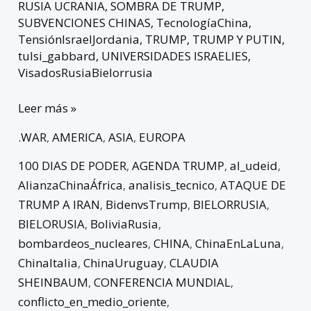
RUSIA UCRANIA
,
SOMBRA DE TRUMP
,
SUBVENCIONES CHINAS
,
TecnologíaChina
,
TensiónIsraelJordania
,
TRUMP
,
TRUMP Y PUTIN
,
tulsi_gabbard
,
UNIVERSIDADES ISRAELIES
,
VisadosRusiaBielorrusia
Leer más »
.WAR
,
AMERICA
,
ASIA
,
EUROPA
100 DIAS DE PODER
,
AGENDA TRUMP
,
al_udeid
,
AlianzaChinaÁfrica
,
analisis_tecnico
,
ATAQUE DE
TRUMP A IRAN
,
BidenvsTrump
,
BIELORRUSIA
,
BIELORUSIA
,
BoliviaRusia
,
bombardeos_nucleares
,
CHINA
,
ChinaEnLaLuna
,
ChinaItalia
,
ChinaUruguay
,
CLAUDIA
SHEINBAUM
,
CONFERENCIA MUNDIAL
,
conflicto_en_medio_oriente
,