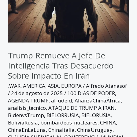
impacto
en
Irán
Trump Remueve A Jefe De
Inteligencia Tras Desacuerdo
Sobre Impacto En Irán
.WAR
,
AMERICA
,
ASIA
,
EUROPA
/
Alfredo Atanasof
/
24 de agosto de 2025
/
100 DIAS DE PODER
,
AGENDA TRUMP
,
al_udeid
,
AlianzaChinaÁfrica
,
analisis_tecnico
,
ATAQUE DE TRUMP A IRAN
,
BidenvsTrump
,
BIELORRUSIA
,
BIELORUSIA
,
BoliviaRusia
,
bombardeos_nucleares
,
CHINA
,
ChinaEnLaLuna
,
ChinaItalia
,
ChinaUruguay
,