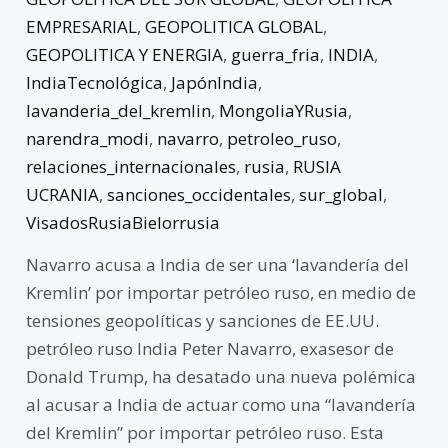
EMPRESARIAL
,
GEOPOLITICA GLOBAL
,
GEOPOLITICA Y ENERGIA
,
guerra_fria
,
INDIA
,
IndiaTecnológica
,
JapónIndia
,
lavanderia_del_kremlin
,
MongoliaYRusia
,
narendra_modi
,
navarro
,
petroleo_ruso
,
relaciones_internacionales
,
rusia
,
RUSIA
UCRANIA
,
sanciones_occidentales
,
sur_global
,
VisadosRusiaBielorrusia
Navarro acusa a India de ser una ‘lavandería del
Kremlin’ por importar petróleo ruso, en medio de
tensiones geopolíticas y sanciones de EE.UU.
petróleo ruso India Peter Navarro, exasesor de
Donald Trump, ha desatado una nueva polémica
al acusar a India de actuar como una “lavandería
del Kremlin” por importar petróleo ruso. Esta