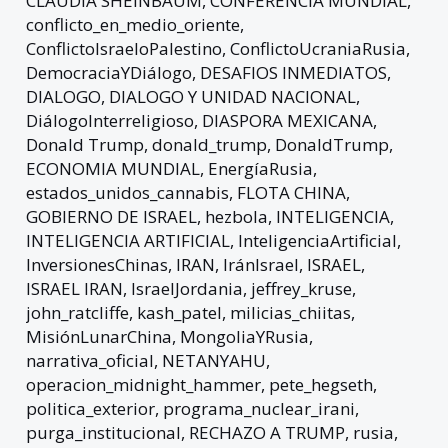
CLAUDIA SHEINBAUM
,
CONFERENCIA MUNDIAL
,
conflicto_en_medio_oriente
,
ConflictoIsraeloPalestino
,
ConflictoUcraniaRusia
,
DemocraciaYDiálogo
,
DESAFIOS INMEDIATOS
,
DIALOGO
,
DIALOGO Y UNIDAD NACIONAL
,
DiálogoInterreligioso
,
DIASPORA MEXICANA
,
Donald Trump
,
donald_trump
,
DonaldTrump
,
ECONOMIA MUNDIAL
,
EnergíaRusia
,
estados_unidos_cannabis
,
FLOTA CHINA
,
GOBIERNO DE ISRAEL
,
hezbola
,
INTELIGENCIA
,
INTELIGENCIA ARTIFICIAL
,
InteligenciaArtificial
,
InversionesChinas
,
IRAN
,
IránIsrael
,
ISRAEL
,
ISRAEL IRAN
,
IsraelJordania
,
jeffrey_kruse
,
john_ratcliffe
,
kash_patel
,
milicias_chiitas
,
MisiónLunarChina
,
MongoliaYRusia
,
narrativa_oficial
,
NETANYAHU
,
operacion_midnight_hammer
,
pete_hegseth
,
politica_exterior
,
programa_nuclear_irani
,
purga_institucional
,
RECHAZO A TRUMP
,
rusia
,