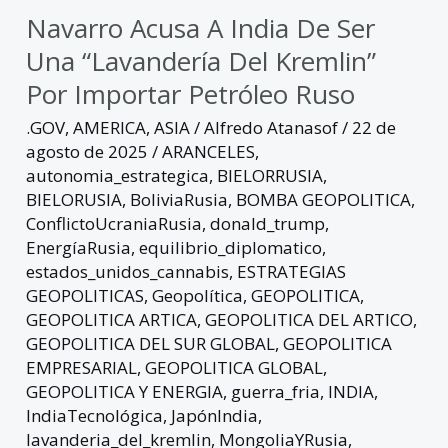
Navarro Acusa A India De Ser
Una “lavandería Del Kremlin”
Por Importar Petróleo Ruso
.GOV
,
AMERICA
,
ASIA
/
Alfredo Atanasof
/
22 de
agosto de 2025
/
ARANCELES
,
autonomia_estrategica
,
BIELORRUSIA
,
BIELORUSIA
,
BoliviaRusia
,
BOMBA GEOPOLITICA
,
ConflictoUcraniaRusia
,
donald_trump
,
EnergíaRusia
,
equilibrio_diplomatico
,
estados_unidos_cannabis
,
ESTRATEGIAS
GEOPOLITICAS
,
Geopolítica
,
GEOPOLITICA
,
GEOPOLITICA ARTICA
,
GEOPOLITICA DEL ARTICO
,
GEOPOLITICA DEL SUR GLOBAL
,
GEOPOLITICA
EMPRESARIAL
,
GEOPOLITICA GLOBAL
,
GEOPOLITICA Y ENERGIA
,
guerra_fria
,
INDIA
,
IndiaTecnológica
,
JapónIndia
,
lavanderia_del_kremlin
,
MongoliaYRusia
,