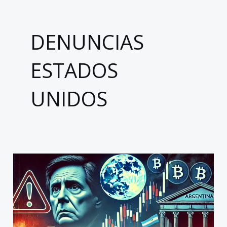
DENUNCIAS
ESTADOS
UNIDOS
El
escándalo
de
la
criptomoneda