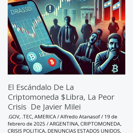
$Libra,
la
peor
crisis
de
Javier
Milei
El Escándalo De La
Criptomoneda $Libra, La Peor
Crisis De Javier Milei
.GOV
,
.TEC
,
AMERICA
/
Alfredo Atanasof
/
19 de
febrero de 2025
/
ARGENTINA
,
CRIPTOMONEDA
,
CRISIS POLITICA
,
DENUNCIAS ESTADOS UNIDOS
,