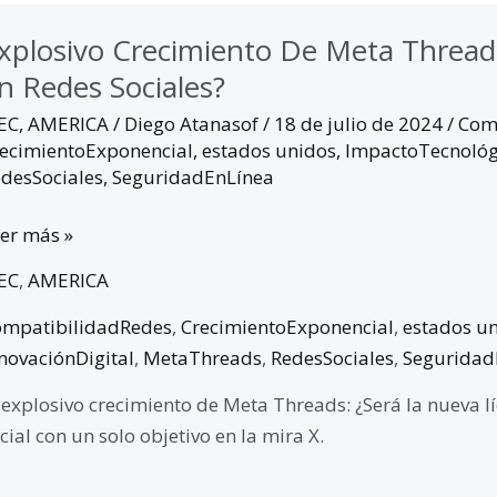
xplosivo Crecimiento De Meta Threads
n Redes Sociales?
EC
,
AMERICA
/
Diego Atanasof
/
18 de julio de 2024
/
Com
ecimientoExponencial
,
estados unidos
,
ImpactoTecnológ
desSociales
,
SeguridadEnLínea
er más »
EC
,
AMERICA
mpatibilidadRedes
,
CrecimientoExponencial
,
estados u
novaciónDigital
,
MetaThreads
,
RedesSociales
,
Seguridad
 explosivo crecimiento de Meta Threads: ¿Será la nueva l
cial con un solo objetivo en la mira X.