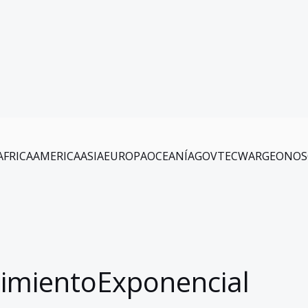
AFRICA
AMERICA
ASIA
EUROPA
OCEANÍA
GOV
TEC
WAR
GEO
NOS
cimientoExponencial