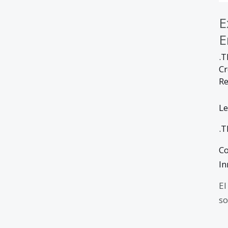
E
E
.T
Cr
Re
Le
.T
Co
In
El
so