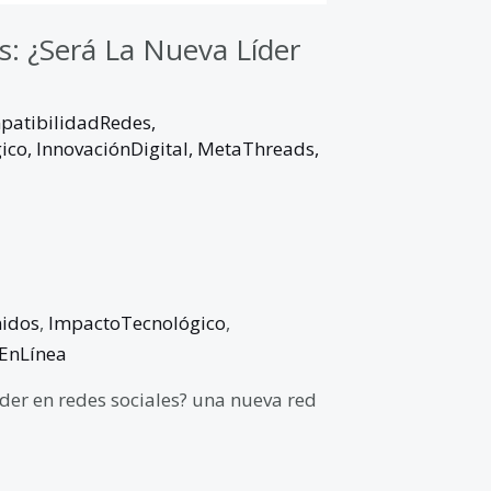
: ¿Será La Nueva Líder
patibilidadRedes
,
ico
,
InnovaciónDigital
,
MetaThreads
,
nidos
,
ImpactoTecnológico
,
EnLínea
íder en redes sociales? una nueva red