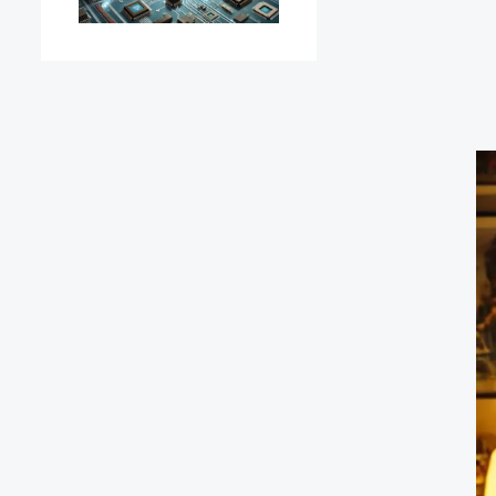
Ha
y
Ci
Gl