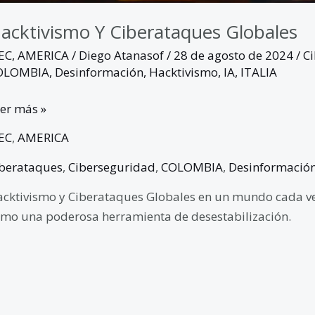
acktivismo Y Ciberataques Globales
EC
,
AMERICA
/
Diego Atanasof
/
28 de agosto de 2024
/
C
OLOMBIA
,
Desinformación
,
Hacktivismo
,
IA
,
ITALIA
er más »
EC
,
AMERICA
berataques
,
Ciberseguridad
,
COLOMBIA
,
Desinformació
cktivismo y Ciberataques Globales en un mundo cada ve
mo una poderosa herramienta de desestabilización.