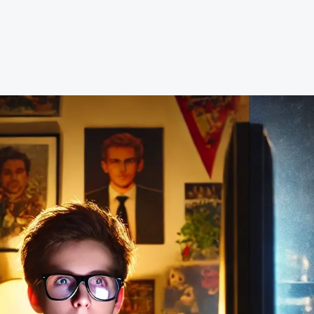
cktivismo
berataques
obales