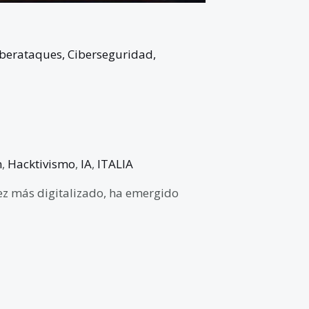
iberataques
,
Ciberseguridad
,
n
,
Hacktivismo
,
IA
,
ITALIA
z más digitalizado, ha emergido