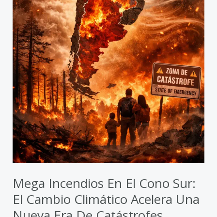
acelera
una
nueva
era
de
catástrofes
Mega Incendios En El Cono Sur:
El Cambio Climático Acelera Una
Nueva Era De Catástrofes