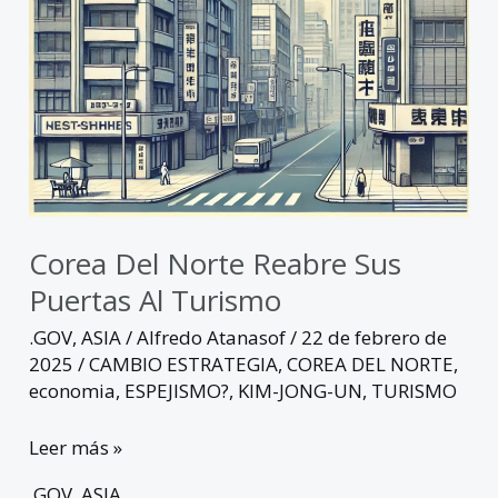
turismo
Corea Del Norte Reabre Sus
Puertas Al Turismo
.GOV
,
ASIA
/
Alfredo Atanasof
/
22 de febrero de
2025
/
CAMBIO ESTRATEGIA
,
COREA DEL NORTE
,
economia
,
ESPEJISMO?
,
KIM-JONG-UN
,
TURISMO
Leer más »
.GOV
,
ASIA