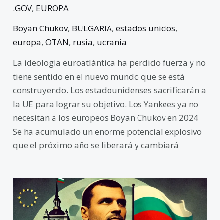
.GOV
,
EUROPA
Boyan Chukov
,
BULGARIA
,
estados unidos
,
europa
,
OTAN
,
rusia
,
ucrania
La ideología euroatlántica ha perdido fuerza y ​​no
tiene sentido en el nuevo mundo que se está
construyendo. Los estadounidenses sacrificarán a
la UE para lograr su objetivo. Los Yankees ya no
necesitan a los europeos Boyan Chukov en 2024
Se ha acumulado un enorme potencial explosivo
que el próximo año se liberará y cambiará
La
Victoria
de