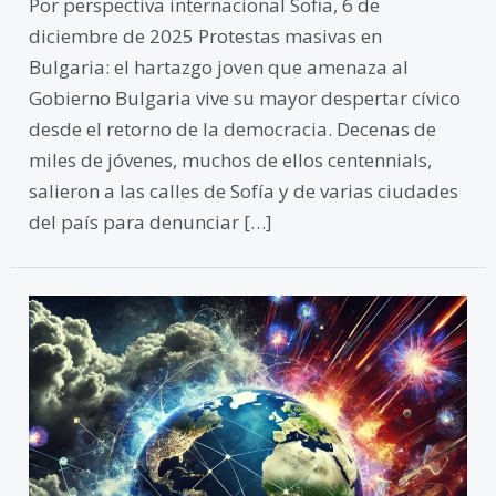
Por perspectiva internacional Sofia, 6 de
diciembre de 2025 Protestas masivas en
Bulgaria: el hartazgo joven que amenaza al
Gobierno Bulgaria vive su mayor despertar cívico
desde el retorno de la democracia. Decenas de
miles de jóvenes, muchos de ellos centennials,
salieron a las calles de Sofía y de varias ciudades
del país para denunciar […]
Se
está
acumulando
un
enorme
potencial
explosivo