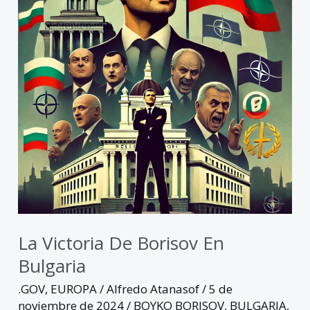
Borisov
en
Bulgaria
La Victoria De Borisov En
Bulgaria
.GOV
,
EUROPA
/
Alfredo Atanasof
/
5 de
noviembre de 2024
/
BOYKO BORISOV
,
BULGARIA
,