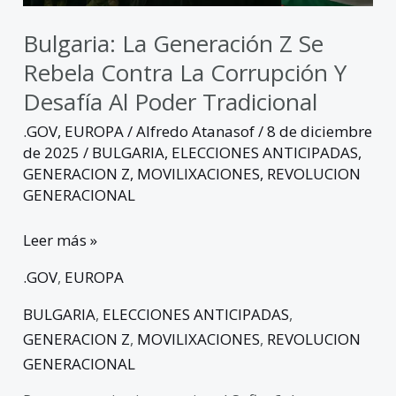
y
desafía
Bulgaria: La Generación Z Se
al
Rebela Contra La Corrupción Y
poder
Desafía Al Poder Tradicional
tradicional
.GOV
,
EUROPA
/
Alfredo Atanasof
/
8 de diciembre
de 2025
/
BULGARIA
,
ELECCIONES ANTICIPADAS
,
GENERACION Z
,
MOVILIXACIONES
,
REVOLUCION
GENERACIONAL
Leer más »
.GOV
,
EUROPA
BULGARIA
,
ELECCIONES ANTICIPADAS
,
GENERACION Z
,
MOVILIXACIONES
,
REVOLUCION
GENERACIONAL