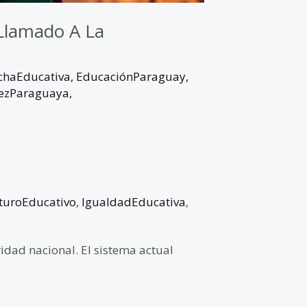
Llamado A La
chaEducativa
,
EducaciónParaguay
,
ezParaguaya
,
turoEducativo
,
IgualdadEducativa
,
dad nacional. El sistema actual