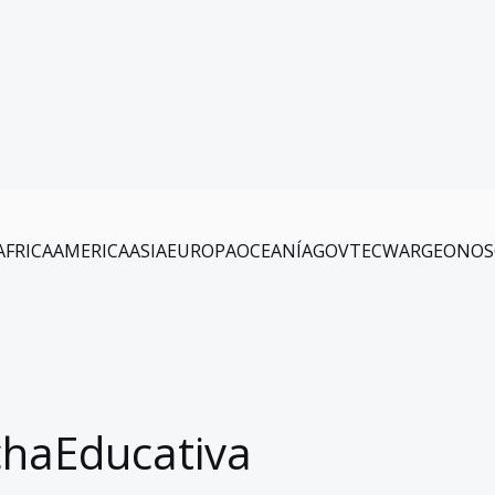
AFRICA
AMERICA
ASIA
EUROPA
OCEANÍA
GOV
TEC
WAR
GEO
NOS
chaEducativa