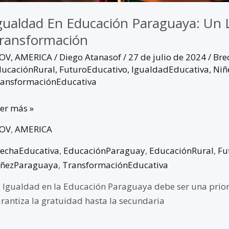
gualdad En Educación Paraguaya: Un 
ransformación
GOV
,
AMERICA
/
Diego Atanasof
/
27 de julio de 2024
/
Bre
ucaciónRural
,
FuturoEducativo
,
IgualdadEducativa
,
Niñ
ansformaciónEducativa
er más »
GOV
,
AMERICA
echaEducativa
,
EducaciónParaguay
,
EducaciónRural
,
Fu
iñezParaguaya
,
TransformaciónEducativa
 Igualdad en la Educación Paraguaya debe ser una priori
rantiza la gratuidad hasta la secundaria