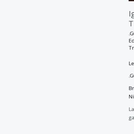
I
T
.
Ed
Tr
Le
.
Br
N
La
ga