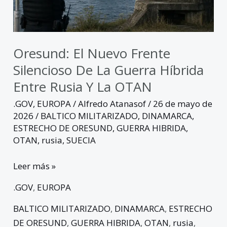
guerra
híbrida
entre
Rusia
Oresund: El Nuevo Frente
y
Silencioso De La Guerra Híbrida
la
Entre Rusia Y La OTAN
OTAN
.GOV
,
EUROPA
/
Alfredo Atanasof
/
26 de mayo de
2026
/
BALTICO MILITARIZADO
,
DINAMARCA
,
ESTRECHO DE ORESUND
,
GUERRA HIBRIDA
,
OTAN
,
rusia
,
SUECIA
Leer más »
.GOV
,
EUROPA
BALTICO MILITARIZADO
,
DINAMARCA
,
ESTRECHO
DE ORESUND
,
GUERRA HIBRIDA
,
OTAN
,
rusia
,