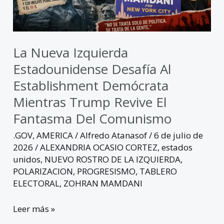
demócrata
mientras
Trump
revive
La Nueva Izquierda
el
Estadounidense Desafía Al
fantasma
Establishment Demócrata
del
Mientras Trump Revive El
comunismo
Fantasma Del Comunismo
.GOV
,
AMERICA
/
Alfredo Atanasof
/
6 de julio de
2026
/
ALEXANDRIA OCASIO CORTEZ
,
estados
unidos
,
NUEVO ROSTRO DE LA IZQUIERDA
,
POLARIZACION
,
PROGRESISMO
,
TABLERO
ELECTORAL
,
ZOHRAN MAMDANI
Leer más »