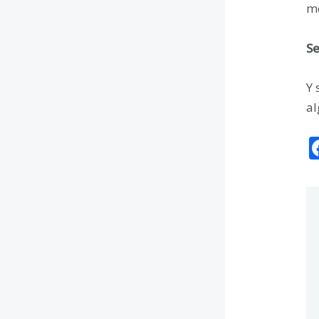
me
Se
Y 
al