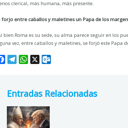
nos clerical, más humana, más presente.
 forjo entre caballos y maletines un Papa de los marge
si bien Roma es su sede, su alma parece seguir en los p
guna vez, entre caballos y maletines, se forjó este Papa 
F
T
W
X
O
ac
el
h
ut
e
e
at
lo
b
gr
s
o
Entradas Relacionadas
o
a
A
k.
o
m
p
c
k
p
o
m