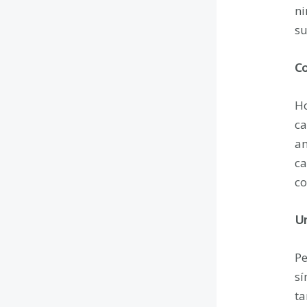
ni
su
Co
Ho
ca
an
ca
co
Un
Pe
sí
ta