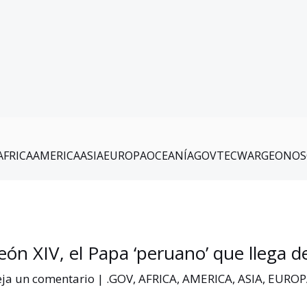
AFRICA
AMERICA
ASIA
EUROPA
OCEANÍA
GOV
TEC
WAR
GEO
NOS
eón XIV, el Papa ‘peruano’ que llega d
ja un comentario
|
.GOV
,
AFRICA
,
AMERICA
,
ASIA
,
EUROP