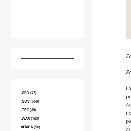
Po
Pr
La
.GEO
(75)
po
.GOV
(568)
Au
.TEC
(49)
no
.WAR
(162)
pa
AFRICA
(58)
du