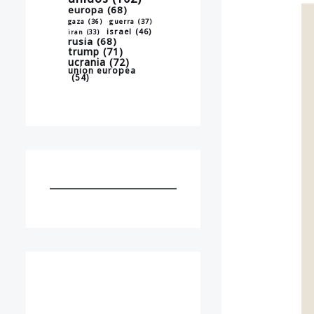
europa
(68)
gaza
(36)
guerra
(37)
israel
(46)
iran
(33)
rusia
(68)
trump
(71)
ucrania
(72)
union europea
(54)