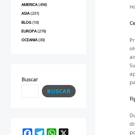
AMERICA
(498)
no
ASIA
(231)
BLOG
(10)
Ce
EUROPA
(276)
Pr
OCEANIA
(30)
ol
ai
Su
ap
Buscar
pa
BUSCAR
Fi
Du
di
F
T
W
X
po