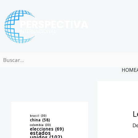
Ir
al
contenido
HOME
L
brasil
(30)
china
(58)
De
colombia
(33)
elecciones
(69)
estados
unidos
(102)