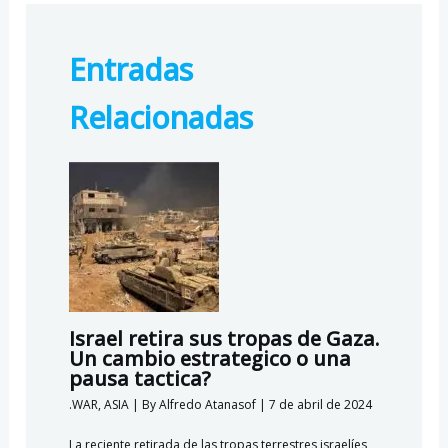
e
e
at
lo
b
gr
s
o
Entradas
o
a
A
k.
o
m
p
c
Relacionadas
k
p
o
m
Israel retira sus tropas de Gaza.
Un cambio estrategico o una
pausa tactica?
.WAR
,
ASIA
| By
Alfredo Atanasof
|
7 de abril de 2024
La reciente retirada de las tropas terrestres israelíes