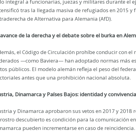
lo integral a funcionarias, juezas y militares durante el e
tensificó tras la llegada masiva de refugiados en 2015 y
traderecha de Alternativa para Alemania (AfD).
 avance de la derecha y el debate sobre el burka en Ale
emás, el Código de Circulación prohíbe conducir con el 
derados —como Baviera— han adoptado normas más estri
tos públicos. El modelo alemán refleja el peso del feder
ctoriales antes que una prohibición nacional absoluta.
stria, Dinamarca y Países Bajos: identidad y convivenci
stria y Dinamarca aprobaron sus vetos en 2017 y 2018
 rostro descubierto es condición para la comunicación e
namarca pueden incrementarse en caso de reincidencia.