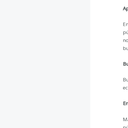
Ap
En
pú
no
bu
Bu
Bu
ec
En
Má
pú