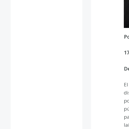
Po
17
De
El
di
po
pú
pa
la