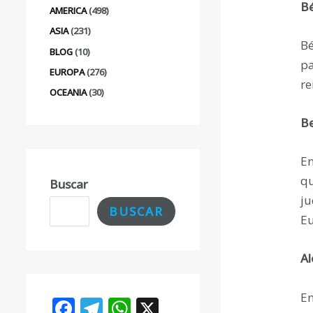
Bé
AMERICA
(498)
ASIA
(231)
Bé
BLOG
(10)
pa
EUROPA
(276)
re
OCEANIA
(30)
Be
En
qu
Buscar
ju
BUSCAR
Eu
Al
En
F
T
W
X