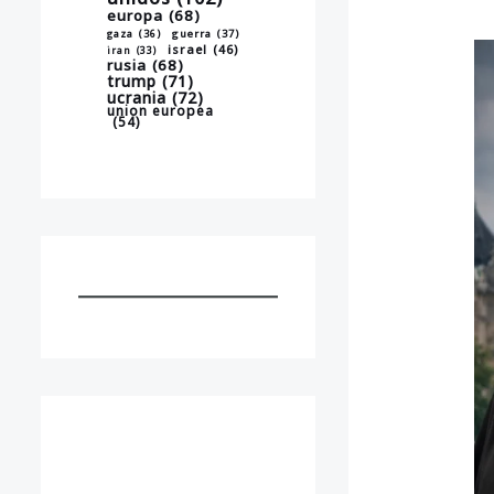
europa
(68)
gaza
(36)
guerra
(37)
israel
(46)
iran
(33)
rusia
(68)
trump
(71)
ucrania
(72)
union europea
(54)