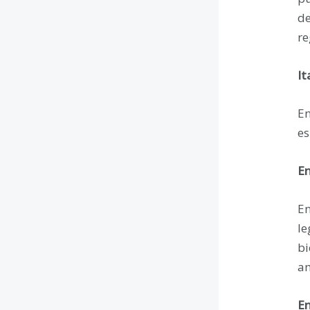
de
re
It
En
es
En
En
le
bi
am
En