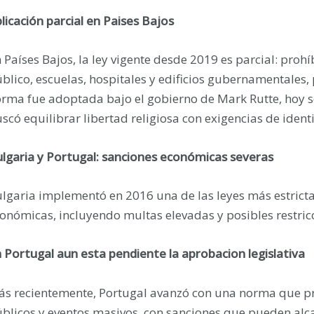
licación parcial en Paises Bajos
 Países Bajos, la ley vigente desde 2019 es parcial: prohí
blico, escuelas, hospitales y edificios gubernamentales, 
rma fue adoptada bajo el gobierno de Mark Rutte, hoy s
scó equilibrar libertad religiosa con exigencias de ident
lgaria y Portugal: sanciones económicas severas
lgaria implementó en 2016 una de las leyes más estrict
onómicas, incluyendo multas elevadas y posibles restric
 Portugal aun esta pendiente la aprobacion legislativa
s recientemente, Portugal avanzó con una norma que pro
blicos y eventos masivos, con sanciones que pueden alca