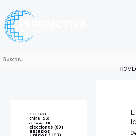
Ir
al
contenido
HOME
E
brasil
(30)
china
(58)
i
colombia
(33)
elecciones
(69)
estados
De
unidos
(102)