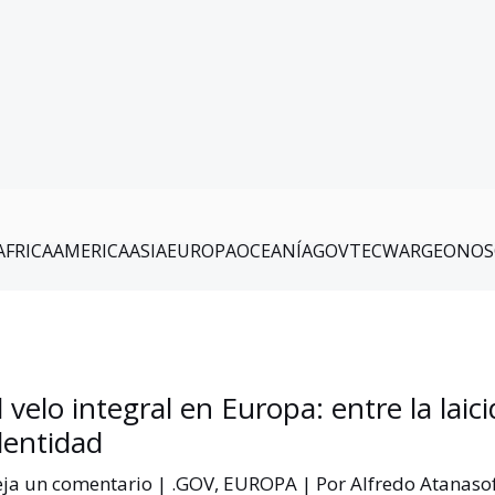
AFRICA
AMERICA
ASIA
EUROPA
OCEANÍA
GOV
TEC
WAR
GEO
NOS
l velo integral en Europa: entre la laici
dentidad
ja un comentario
|
.GOV
,
EUROPA
| Por
Alfredo Atanaso