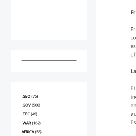
Fr
Fr
co
es
of
La
El
in
.GEO
(75)
en
.GOV
(568)
au
.TEC
(49)
Es
.WAR
(162)
AFRICA
(58)