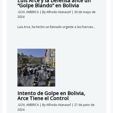
Luis Arce y la Defensa ante un
“Golpe Blando” en Bolivia
.GOV
,
AMERICA
| By
Alfredo Atanasof
|
30 de mayo de
2024
Luis Arce, ha hecho un llamado urgente a las Fuerzas…
Intento de Golpe en Bolivia,
Arce Tiene el Control
.GOV
,
AMERICA
| By
Alfredo Atanasof
|
27 de junio de
2024