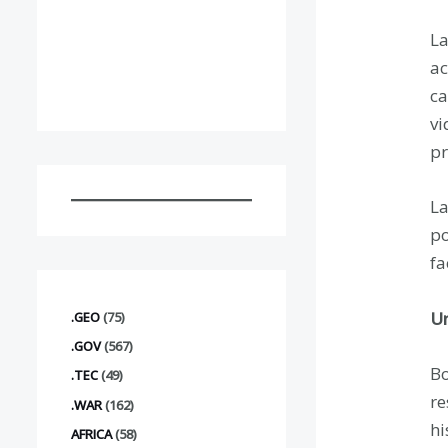
La
ac
ca
vi
pr
La
po
fa
Un
.GEO
(75)
.GOV
(567)
Bo
.TEC
(49)
re
.WAR
(162)
hi
AFRICA
(58)