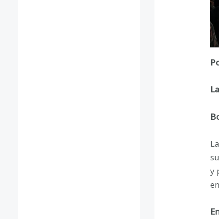
Po
La
Bo
La
su
y 
en
En