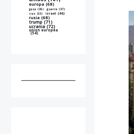
europa
(68)
gaza
(36)
guerra
(37)
israel
(46)
iran
(33)
rusia
(68)
trump
(71)
ucrania
(72)
union europea
(54)