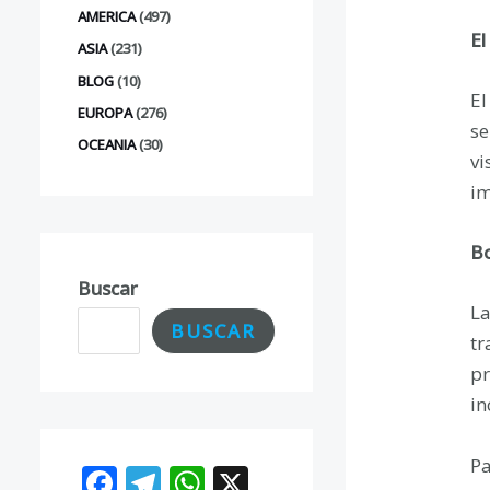
AMERICA
(497)
El
ASIA
(231)
BLOG
(10)
El
EUROPA
(276)
se
OCEANIA
(30)
vi
im
Bo
Buscar
La
BUSCAR
tr
pr
in
Pa
F
T
W
X