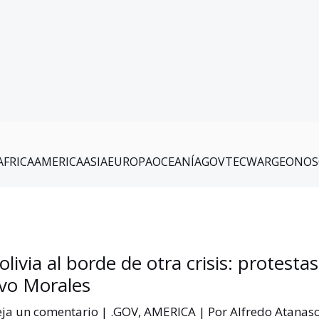
AFRICA
AMERICA
ASIA
EUROPA
OCEANÍA
GOV
TEC
WAR
GEO
NOS
olivia al borde de otra crisis: protesta
vo Morales
ja un comentario
|
.GOV
,
AMERICA
| Por
Alfredo Atanas