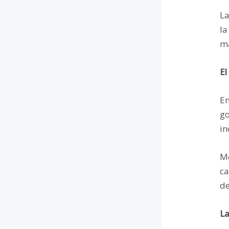
La
la
ma
El
En
go
in
Mo
ca
de
La