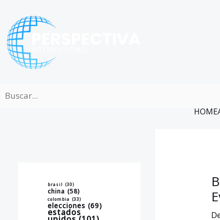
Ir
al
contenido
HOME
B
brasil
(30)
china
(58)
E
colombia
(33)
elecciones
(69)
estados
De
unidos
(101)