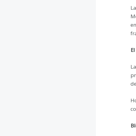
La
Mo
en
fr
El
La
pr
de
Ho
co
Bl