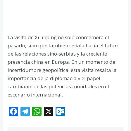
La visita de Xi Jinping no solo conmemora el
pasado, sino que también señala hacia el futuro
de las relaciones sino-serbias y la creciente
presencia china en Europa. En un momento de
incertidumbre geopolítica, esta visita resalta la
importancia de la diplomacia y el papel
cambiante de las potencias mundiales en el
escenario internacional.
F
T
W
X
O
ac
el
h
ut
e
e
at
lo