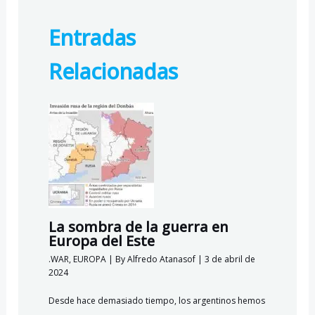
b
gr
s
o
Entradas
o
a
A
k.
o
m
p
c
Relacionadas
k
p
o
m
La sombra de la guerra en
Europa del Este
.WAR
,
EUROPA
| By
Alfredo Atanasof
|
3 de abril de
2024
Desde hace demasiado tiempo, los argentinos hemos