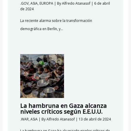
.GOV
,
ASIA
,
EUROPA
| By
Alfredo Atanasof
|
6 de abril
de 2024
La reciente alarma sobre la transformación
demográfica en Berlín, y…
La hambruna en Gaza alcanza
niveles críticos según E.E.U.U.
.WAR
,
ASIA
| By
Alfredo Atanasof
|
13 de abril de 2024
La hambruna en Gaza ha alcanzado niveles críticos de