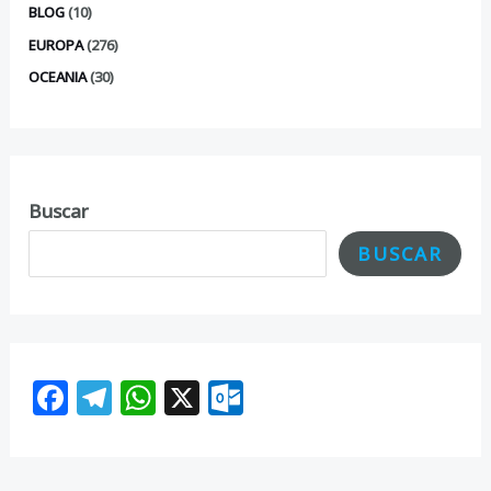
BLOG
(10)
EUROPA
(276)
OCEANIA
(30)
Buscar
BUSCAR
F
T
W
X
O
ac
el
h
ut
e
e
at
lo