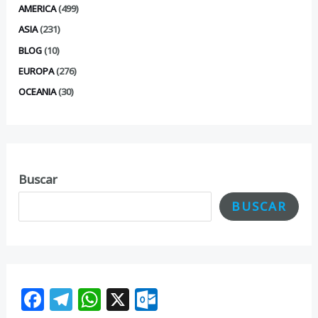
AMERICA
(499)
ASIA
(231)
BLOG
(10)
EUROPA
(276)
OCEANIA
(30)
Buscar
BUSCAR
F
T
W
X
O