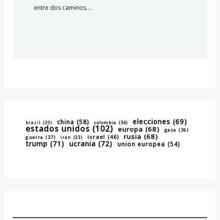
entre dos caminos.…
elecciones
(69)
china
(58)
brasil
(30)
colombia
(34)
estados unidos
(102)
europa
(68)
gaza
(36)
rusia
(68)
israel
(46)
guerra
(37)
iran
(33)
trump
(71)
ucrania
(72)
union europea
(54)