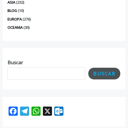
ASIA
(232)
BLOG
(10)
EUROPA
(276)
OCEANIA
(30)
Buscar
BUSCAR
F
T
W
X
O
ac
el
h
ut