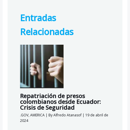
e
e
at
lo
b
gr
s
o
Entradas
o
a
A
k.
o
m
p
c
Relacionadas
k
p
o
m
Repatriación de presos
colombianos desde Ecuador:
Crisis de Seguridad
.GOV
,
AMERICA
| By
Alfredo Atanasof
|
19 de abril de
2024