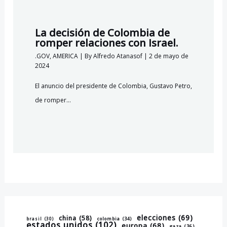
La decisión de Colombia de
romper relaciones con Israel.
.GOV
,
AMERICA
| By
Alfredo Atanasof
|
2 de mayo de
2024
El anuncio del presidente de Colombia, Gustavo Petro,
de romper…
elecciones
(69)
china
(58)
brasil
(30)
colombia
(34)
estados unidos
(102)
europa
(68)
gaza
(36)